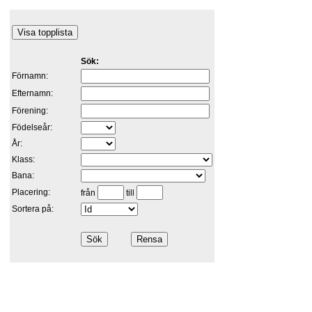
Sök:
Förnamn:
Efternamn:
Förening:
Födelseår:
År:
Klass:
Bana:
Placering:
från
till
Sortera på: